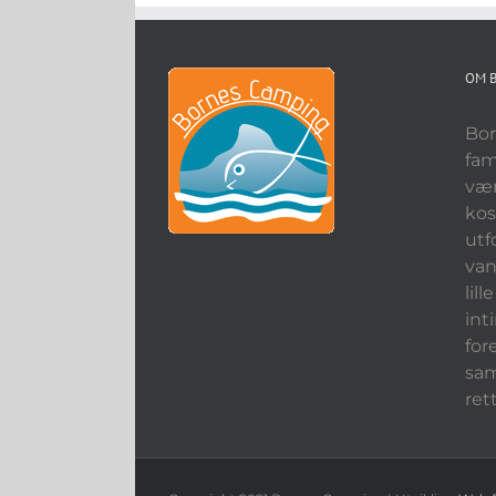
OM 
Bor
fam
vær
kos
utf
van
lil
int
for
sam
ret