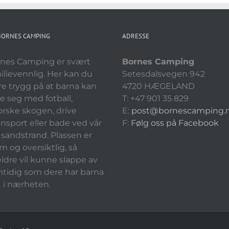
BORNES CAMPING
ADRESSE
nes Camping er svært
Bornes Camping
ilievennlig. Her kan du
Setesdalsvegen 942
e trygg på at barna kan
4720 HÆGELAND
e seg med fotball,
T: +47 901 35 829
orske skogen, drive
E:
post@bornescamping.
nsport eller bade ved vår
F
:
Følg oss på Facebook
le sandstrand. Plassen er
im og oversiktlig, så
eldre vil kunne slappe av
tidig som dere har barna
t i nærheten.