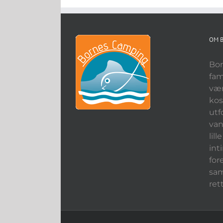
OM 
Bor
fam
vær
kos
utf
van
lil
int
for
sam
ret