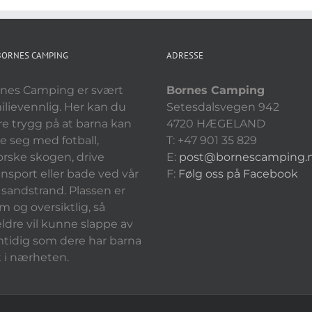
BORNES CAMPING
ADRESSE
nes Camping er svært
Bornes Camping
ilievennlig. Her kan du
Setesdalsvegen 942
e trygg på at barna kan
4720 HÆGELAND
e seg med fotball,
T: +47 901 35 829
orske skogen, drive
E:
post@bornescamping.
nsport eller bade ved vår
F
:
Følg oss på Facebook
le sandstrand. Plassen er
im og oversiktlig, så
eldre vil kunne slappe av
tidig som dere har barna
t i nærheten.